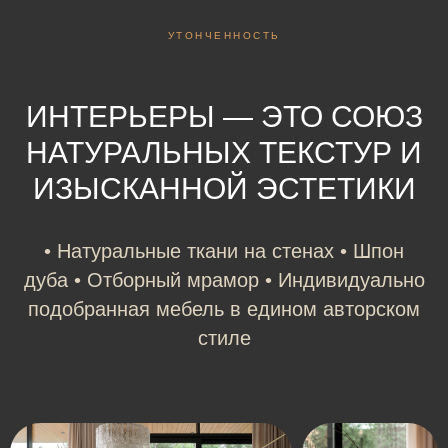
парки.
УТОНЧЕННОСТЬ
15
30
ИНТЕРЬЕРЫ — ЭТО СОЮЗ
минут
минут
от МКАД
от Москва-сити
НАТУРАЛЬНЫХ ТЕКСТУР И
ИЗЫСКАННОЙ ЭСТЕТИКИ
• Натуральные ткани на стенах • Шпон
дуба • Отборный мрамор • Индивидуально
подобранная мебель в едином авторском
стиле