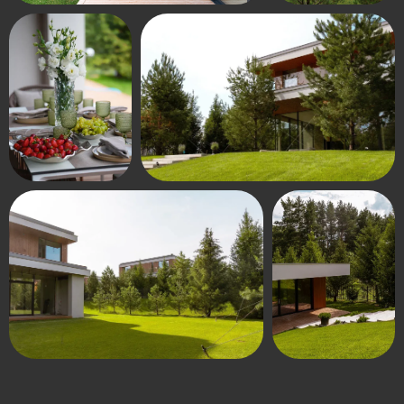
Инфраструктура
Павловская Слобода — устоявшийся
премиальный район в экологически
благополучной зоне рядом с Истринским
водохранилищем, всего 25 минут от Москвы
по Новорижскому шоссе.
В шаговой доступности: топовые частные
школы, детские сады, международные
клиники, лаборатории. В окрестностях —
авторские рестораны, концептуальные
кофейни, супермаркеты, премиальные
фитнес-клубы, фермерские лавки.
Для отдыха: природные маршруты, пляжи,
благоустроенные детские и спортивные зоны,