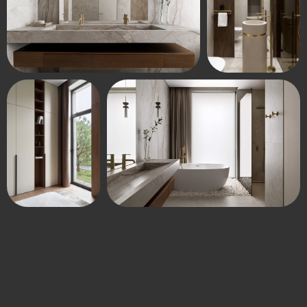
В поселке "Заречный" на данный момент все
дома в поселке
sold out
. Мы будем рады
проконсультировать вас по другим нашим
проектам.
Александра •
Консультант SAVVA