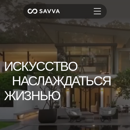
ИСКУССТВО
НАСЛАЖДАТЬСЯ
ЖИЗНЬЮ
SAVVA