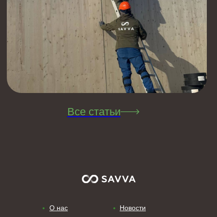
О нас
Новости